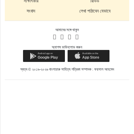
সাক্ষাৎকার
রিভিউ
সংবাদ
লেখা পাঠাবেন যেভাবে
সম্পাদকীয়
ই-বই
আমাদের সঙ্গে থাকুন
নির্বাচিত
অ্যাপস ডাউনলোড করুন
বইকথা
স্বত্ব © ২০১৯-২০২৬ বাংলাচারু সাহিত্য পত্রিকা সম্পাদক : ফয়সাল আহমেদ
বইমেলা
দূরদেশ
সংবাদ
আরও