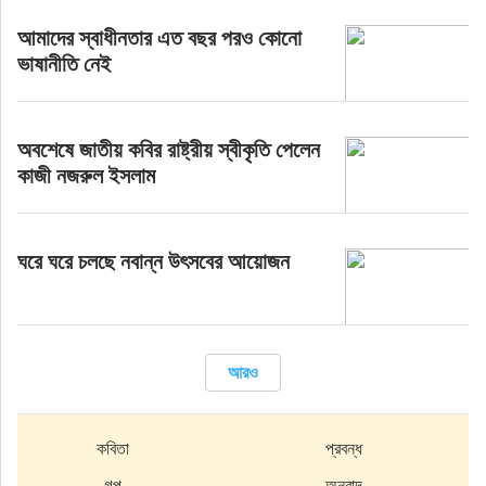
আমাদের স্বাধীনতার এত বছর পরও কোনো
ভাষানীতি নেই
অবশেষে জাতীয় কবির রাষ্ট্রীয় স্বীকৃতি পেলেন
কাজী নজরুল ইসলাম
ঘরে ঘরে চলছে নবান্ন উৎসবের আয়োজন
আরও
কবিতা
প্রবন্ধ
গল্প
অনুবাদ